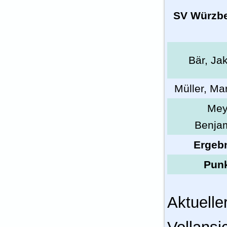
SV Würzb
Bär, Ja
Müller, Ma
Mey
Benja
Ergeb
Pun
Aktuelle